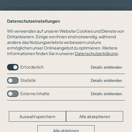
Wir gratulieren Mojca von Herzen und freuen uns
sehr auf die kommende Saison mit ihr.
Datenschutzeinstellungen
Wir verwenden auf unserer Website Cookies und Dienste von
Drittanbietern. Einige von ihnen sind notwendig, während
andere das Nutzungserlebnis verbessern und uns
ZURÜCK ZUR NEWSÜBERSICHT
ermöglichen unser Onlineangebot zu optimieren. Weitere
Informationen finden Sie in unserer
Datenschutzerklärung
.
Erforderlich
Details einblenden
Statistik
Details einblenden
Externe Inhalte
Details einblenden
Navigation
Jobs
überspringen
Kontakt
Impressum
Auswahl speichern
Alle akzeptieren
Datenschutz
Cookie-Einstellungen
Alle ablehnen