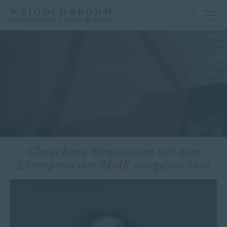
Chouchane Siranossian mit dem
Ehrenpreis der ZHdK ausgezeichnet