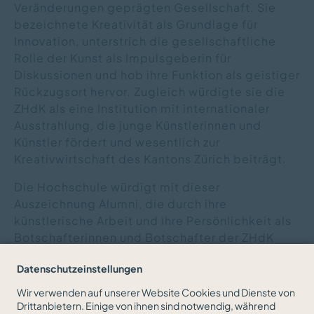
Veränderungen geprägten Gesellschaft. Sie
bezeichnete Kreativität als Grundlage für
Innovation, unterstrich die gesellschaftliche
Rolle der Kunst als Impulsgeberin für
Diskussionen und hob ihre Funktion als geistiger
Rückzugsort hervor. Zugleich würdigte sie die
ZHdK als eine Institution mit internationaler
Ausstrahlung, die junge Künstlerinnen und
Künstler fördert und wesentlich zur
Kreativwirtschaft des Kantons Zürich beiträgt.
Die Hochschule würdigt mit dieser
Auszeichnung Alumni, die durch ihre
künstlerische Arbeit und ihre Persönlichkeit als
Botschafterinnen und Botschafter der ZHdK
wirken und findet einmal jährlich statt.
Datenschutzeinstellungen
Wir verwenden auf unserer Website Cookies und Dienste von
Drittanbietern. Einige von ihnen sind notwendig, während