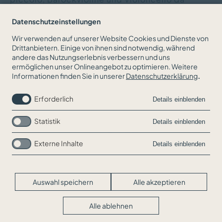
spalla) vorstellt.
Datenschutzeinstellungen
Wir verwenden auf unserer Website Cookies und Dienste von
Drittanbietern. Einige von ihnen sind notwendig, während
andere das Nutzungserlebnis verbessern und uns
ZURÜCK ZUR NEWSÜBERSICHT
ermöglichen unser Onlineangebot zu optimieren. Weitere
Informationen finden Sie in unserer
Datenschutzerklärung
.
Erforderlich
Details einblenden
Statistik
Details einblenden
Externe Inhalte
Details einblenden
Navigation
Jobs
überspringen
Kontakt
Impressum
Auswahl speichern
Alle akzeptieren
Datenschutz
Cookie-Einstellungen
Alle ablehnen
© WEIGOLD&BÖHM 2026