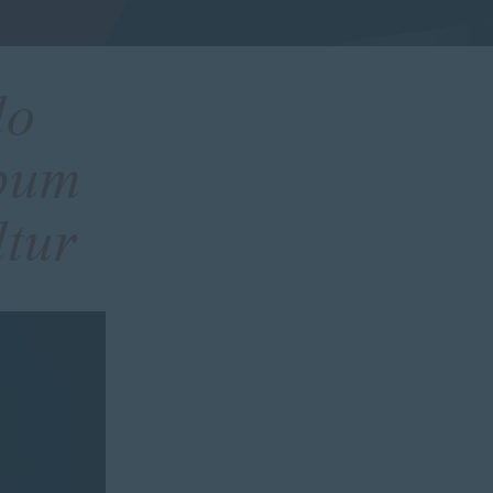
lo
lbum
tur