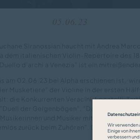
05.06.23
uchane Siranossian haucht mit Andrea Marc
 dem italienischen Violin-Repertoire des 18
Duello d’archi a Venezia" ist ein mitreißend
s am 02.06.23 bei Alpha erschienen ist, wi
er Musketiere" der Violine in der ersten Hälf
t: die Konkurrenten Veracini, Locatelli, Tarti
"Duell der Geigenbögen". "Dass es hoch her
Datenschutzei
 Musikerinnen und Musiker mit der Intensität 
Wir verwenden a
temlos zurück beim Zuhören". Den gesamten A
Einige von ihne
verbessern und 