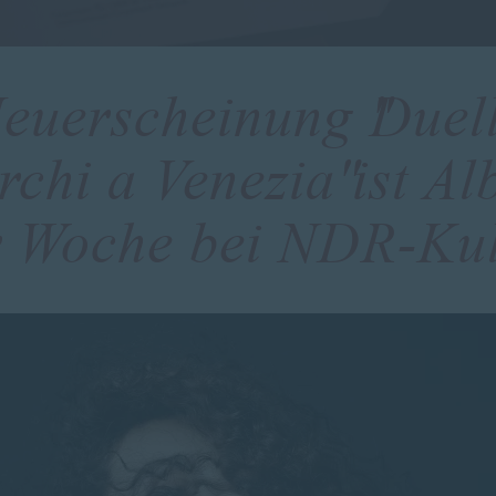
euerscheinung "Duel
rchi a Venezia" ist A
r Woche bei NDR-Kul