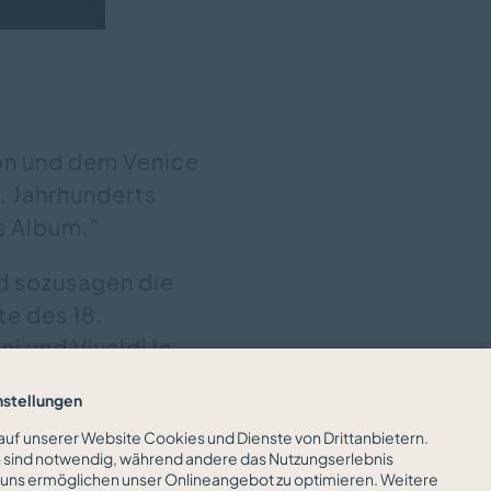
on und dem Venice
. Jahrhunderts
es Album."
rd sozusagen die
te des 18.
ni und Vivaldi in
gegangen ist, das
nstellungen
ihres Spiels. Es
uf unserer Website Cookies und Dienste von Drittanbietern.
rtikel lesen Sie
n sind notwendig, während andere das Nutzungserlebnis
uns ermöglichen unser Onlineangebot zu optimieren. Weitere