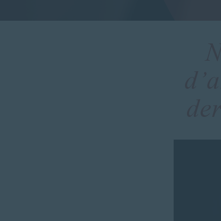
N
d’a
de