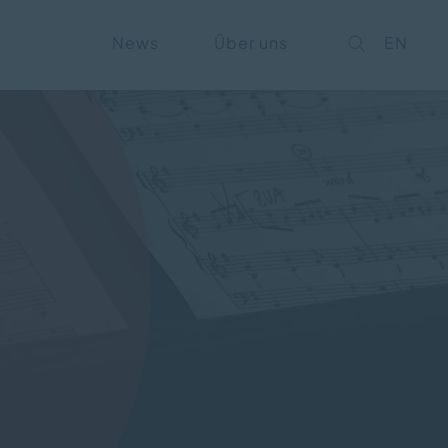
on
News
Über uns
EN
ngen