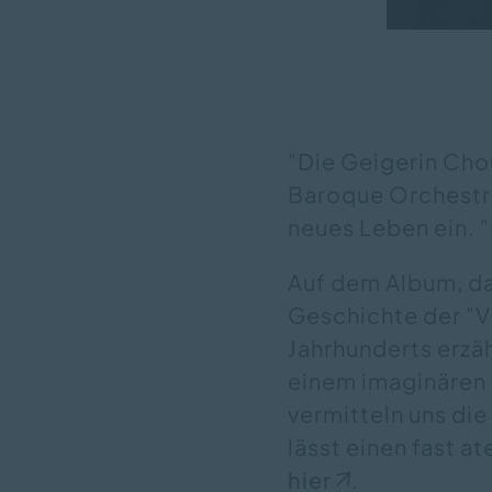
"Die Geigerin Cho
Baroque Orchestra
neues Leben ein. "
Auf dem Album, da
Geschichte der "Vi
Jahrhunderts erzähl
einem imaginären 
vermitteln uns die
lässt einen fast a
hier
.