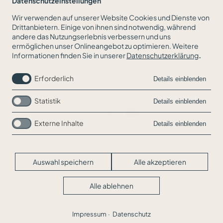
Datenschutzeinstellungen
Wir verwenden auf unserer Website Cookies und Dienste von
Drittanbietern. Einige von ihnen sind notwendig, während
andere das Nutzungserlebnis verbessern und uns
ZURÜCK ZUR NEWSÜBERSICHT
ermöglichen unser Onlineangebot zu optimieren. Weitere
Informationen finden Sie in unserer
Datenschutzerklärung
.
Erforderlich
Details einblenden
Statistik
Details einblenden
Externe Inhalte
Details einblenden
Navigation
Jobs
überspringen
Kontakt
Impressum
Auswahl speichern
Alle akzeptieren
Datenschutz
Cookie-Einstellungen
Alle ablehnen
© WEIGOLD&BÖHM 2026
Impressum
Datenschutz