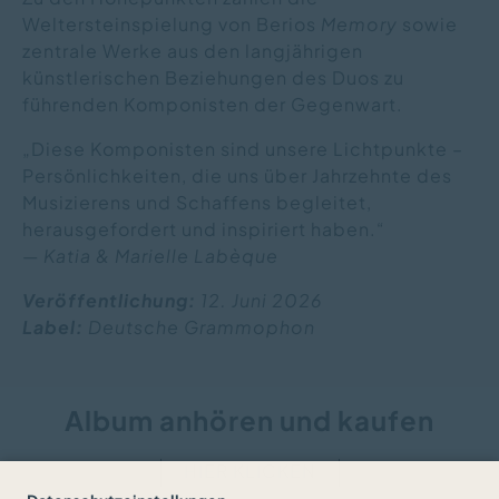
Weltersteinspielung von Berios
Memory
sowie
zentrale Werke aus den langjährigen
künstlerischen Beziehungen des Duos zu
führenden Komponisten der Gegenwart.
„Diese Komponisten sind unsere Lichtpunkte –
Persönlichkeiten, die uns über Jahrzehnte des
Musizierens und Schaffens begleitet,
herausgefordert und inspiriert haben.“
—
Katia & Marielle Labèque
Veröffentlichung:
12. Juni 2026
Label:
Deutsche Grammophon
Album anhören und kaufen
HIER KLICKEN