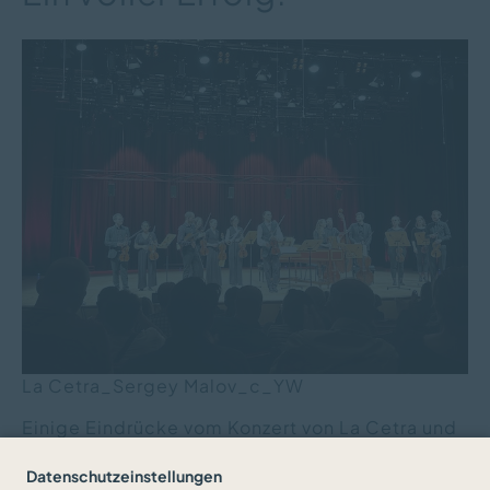
La Cetra_Sergey Malov_c_YW
Einige Eindrücke vom Konzert von La Cetra und
Sergey Malov in Istanbul am 6. April 2024.
Datenschutzeinstellungen