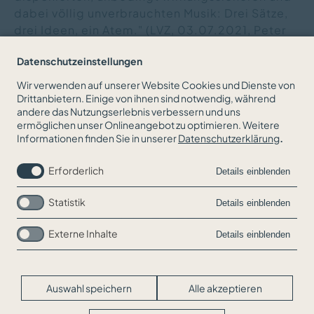
dabei völlig unverbrauchten Musik: Drei Sätze,
drei Ideen, ein Atem." (LVZ, 03.07.2021, Peter
Korfmacher)
Datenschutzeinstellungen
Wir verwenden auf unserer Website Cookies und Dienste von
Drittanbietern. Einige von ihnen sind notwendig, während
andere das Nutzungserlebnis verbessern und uns
ZURÜCK ZUR NEWSÜBERSICHT
ermöglichen unser Onlineangebot zu optimieren. Weitere
Informationen finden Sie in unserer
Datenschutzerklärung
.
Erforderlich
Details einblenden
Statistik
Details einblenden
Externe Inhalte
Details einblenden
Navigation
Jobs
überspringen
Kontakt
Impressum
Auswahl speichern
Alle akzeptieren
Datenschutz