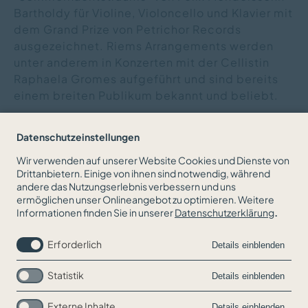
Bartholdy für Violine, Violoncello und Klavier mit
dem Grand Prize von Petrichor Records
ausgezeichnet. Riems Arrangements werden
unter anderem in Konzerten mit der Cellistin
Raphaela Gromes aufgeführt und sind bereits
einem breiten Publikum bekannt und beliebt.
Herzlichen Glückwunsch!
Datenschutzeinstellungen
Wir verwenden auf unserer Website Cookies und Dienste von
Drittanbietern. Einige von ihnen sind notwendig, während
andere das Nutzungserlebnis verbessern und uns
ZURÜCK ZUR NEWSÜBERSICHT
ermöglichen unser Onlineangebot zu optimieren. Weitere
Informationen finden Sie in unserer
Datenschutzerklärung
.
Erforderlich
Details einblenden
Statistik
Details einblenden
Externe Inhalte
Details einblenden