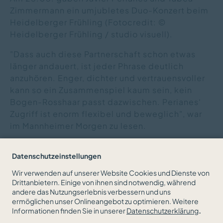
Zimmermann ein umjubletes Duo-Konzert beim
Heidelberger Frühling (Fotocredit: ©
Heidelberger Frühling / studio visuell).
"Dass auch diese Partnerschaft schon etwas
länger andauert, ist jeder Phrase deutlich
anzuhören. Enger, dichter und vertrauensvoller
kann so ein Zusammenspiel kaum sein, kein
Bogen-Rosshaar passt dazwischen. Perianes‘
Zugriff ist enorm flexibel und beweglich", war
im Mannheimer Morgen zu lesen.
Lesen Sie
hier
weiter.
Datenschutzeinstellungen
Wir verwenden auf unserer Website Cookies und Dienste von
Drittanbietern. Einige von ihnen sind notwendig, während
andere das Nutzungserlebnis verbessern und uns
ZURÜCK ZUR NEWSÜBERSICHT
ermöglichen unser Onlineangebot zu optimieren. Weitere
Informationen finden Sie in unserer
Datenschutzerklärung
.