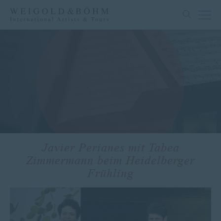
Javier Perianes mit Tabea
Zimmermann beim Heidelberger
Frühling