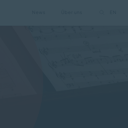
on
News
Über uns
EN
ngen