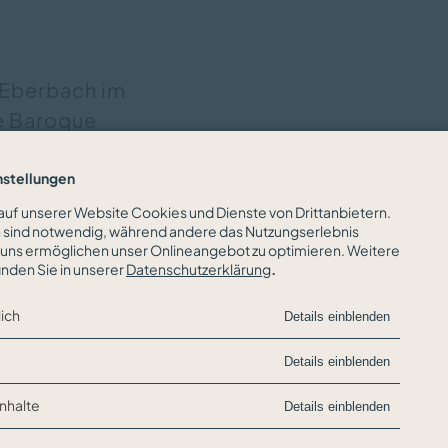
 Eberbach im
e Baroque
ntonio Vivaldi.
nstellungen
ören.
uf unserer Website Cookies und Dienste von Drittanbietern.
n sind notwendig, während andere das Nutzungserlebnis
uns ermöglichen unser Onlineangebot zu optimieren. Weitere
inden Sie in unserer
Datenschutzerklärung
.
lich
Details einblenden
Details einblenden
Inhalte
Details einblenden