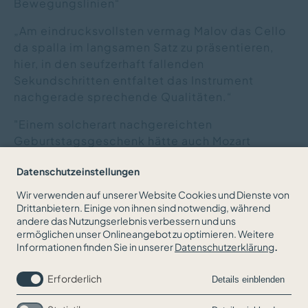
Bewegungslinien“
„Am eindrucksvollsten vermag Malov das Cello
da spalla im langsamen Satz zu präsentieren,
hier, in den seufzerhaft fallenden
Sekundschritten entfaltet das Instrument
nachgerade sprechende Qualitäten.“
"Einem solcherart nachgereichten
Geburtstagsgeschenk hätte auch Mozart
applaudiert"
Datenschutzeinstellungen
Wir verwenden auf unserer Website Cookies und Dienste von
Drittanbietern. Einige von ihnen sind notwendig, während
andere das Nutzungserlebnis verbessern und uns
ZURÜCK ZUR NEWSÜBERSICHT
ermöglichen unser Onlineangebot zu optimieren. Weitere
Informationen finden Sie in unserer
Datenschutzerklärung
.
Erforderlich
Details einblenden