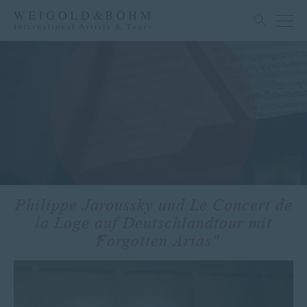
Philippe Jaroussky und Le Concert de
la Loge auf Deutschlandtour mit
"Forgotten Arias"