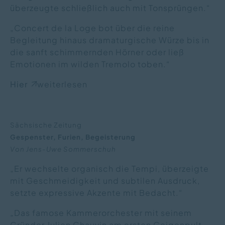
überzeugte schließlich auch mit Tonsprüngen.“
„Concert de la Loge bot über die reine
Begleitung hinaus dramaturgische Würze bis in
die sanft schimmernden Hörner oder ließ
Emotionen im wilden Tremolo toben.“
Hier
weiterlesen
Sächsische Zeitung
Gespenster, Furien, Begeisterung
Von Jens-Uwe Sommerschuh
„Er wechselte organisch die Tempi, überzeigte
mit Geschmeidigkeit und subtilen Ausdruck,
setzte expressive Akzente mit Bedacht.“
„Das famose Kammerorchester mit seinem
Gründer Julien Chauvin am ersten Geigenpult