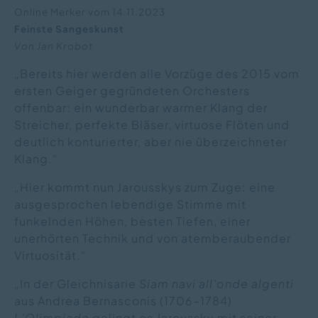
Online Merker vom 14.11.2023
Feinste Sangeskunst
Von Jan Krobot
„Bereits hier werden alle Vorzüge des 2015 vom
ersten Geiger gegründeten Orchesters
offenbar: ein wunderbar warmer Klang der
Streicher, perfekte Bläser, virtuose Flöten und
deutlich konturierter, aber nie überzeichneter
Klang.“
„Hier kommt nun Jarousskys zum Zuge: eine
ausgesprochen lebendige Stimme mit
funkelnden Höhen, besten Tiefen, einer
unerhörten Technik und von atemberaubender
Virtuosität.“
„In der Gleichnisarie
Siam navi all’onde algenti
aus Andrea Bernasconis (1706–1784)
L’Olimpiade
gelingt es Jaroussky mit seiner