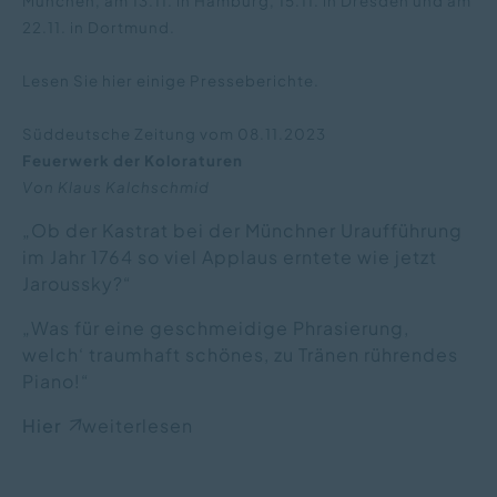
München, am 13.11. in Hamburg, 15.11. in Dresden und am
22.11. in Dortmund.
Lesen Sie hier einige Presseberichte.
Süddeutsche Zeitung vom 08.11.2023
Feuerwerk der Koloraturen
Von Klaus Kalchschmid
„Ob der Kastrat bei der Münchner Uraufführung
im Jahr 1764 so viel Applaus erntete wie jetzt
Jaroussky?“
„Was für eine geschmeidige Phrasierung,
welch‘ traumhaft schönes, zu Tränen rührendes
Piano!“
Hier
weiterlesen