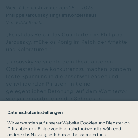
Westfälischer Anzeiger vom 25.11.2023
Philippe Jaroussky singt im Konzerthaus
Von Edda Breski
„Es ist das Reich des Countertenors Philippe
Jaroussky, mühelos König im Reich der Affekte
und Koloraturen.“
„Jaroussky versuchte dem theatralischen
Orchester keine Konkurrenz zu machen, sondern
legte Spannung in die anschwellenden und
schwindenden Phrasen, mit einer
gelegentlichen Betonung, auf dem Wort
terror
wie jäh hervorbrechender Schrecken.
Überragend.“
Datenschutzeinstellungen
Wir verwenden auf unserer Website Cookies und Dienste von
Drittanbietern. Einige von ihnen sind notwendig, während
andere das Nutzungserlebnis verbessern und uns
ZURÜCK ZUR NEWSÜBERSICHT