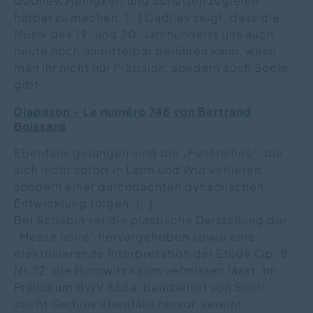
Gadjiev, Helligkeit und Schatten zugleich
hörbar zu machen. […] Gadjiev zeigt, dass die
Musik des 19. und 20. Jahrhunderts uns auch
heute noch unmittelbar berühren kann, wenn
man ihr nicht nur Präzision, sondern auch Seele
gibt.
Diapason - Le numéro 748 von Bertrand
Boissard
Ebenfalls gelungen sind die „Funérailles“, die
sich nicht sofort in Lärm und Wut verlieren,
sondern einer durchdachten dynamischen
Entwicklung folgen. […]
Bei Scriabin sei die plastische Darstellung der
„Messe noire“ hervorgehoben sowie eine
elektrisierende Interpretation der Etüde Op. 8
Nr. 12, die Horowitz kaum vermissen lässt. Im
Präludium BWV 855a, bearbeitet von Siloti,
sticht Gadjiev ebenfalls hervor, vereint