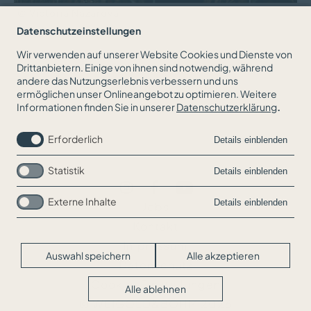
© Victoria Nazarova
Datenschutzeinstellungen
Wir verwenden auf unserer Website Cookies und Dienste von
Drittanbietern. Einige von ihnen sind notwendig, während
andere das Nutzungserlebnis verbessern und uns
ZURÜCK ZUR NEWSÜBERSICHT
ermöglichen unser Onlineangebot zu optimieren. Weitere
Informationen finden Sie in unserer
Datenschutzerklärung
.
Erforderlich
Details einblenden
Statistik
Details einblenden
Externe Inhalte
Details einblenden
Navigation
Jobs
überspringen
Kontakt
Impressum
Auswahl speichern
Alle akzeptieren
Datenschutz
Cookie-Einstellungen
Alle ablehnen
© WEIGOLD&BÖHM 2026