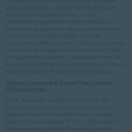
Legenden und Geschichten, die in der Musik
verborgen liegen, und zeigt ihre Kraft, ganze
Welten heraufzubeschwören. […] Der
italienisch-slowenische Pianist hat dieses
Programm so gestaltet, dass es den Hörerinnen
und Hörern ein tiefgründiges, beinahe
mythisches Erlebnis bietet. […] Man braucht hier
nicht nach der programmatischen Absicht der
Komponisten zu suchen – Gadjiev zeichnet sie
klar nach und bringt den schöpferischen Impuls
jedes Komponisten deutlich zum Ausdruck.
Musique
C
lassique & Co
von
Thierry Vagne
(Originalartikel
)
Alles „Klassiker“, beginnend mit einer der
besten Interpretationen von La cathédrale
engloutie, die ich je gehört habe – und das
waren nicht weniger als 160! […] Hier zeigt sich
alles, was einen großen Pianisten ausmacht: