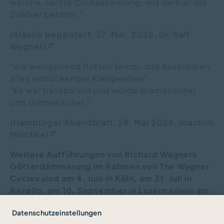
weiche, sanfte Orchesterklang, mit dem er die
Zuhörer betörte.”
(Klassik begeistert, 27. Mai. 2026, Dr. Ralf
Wegner)
"die weitgehend flotten Tempi, das Ausbleiben
alles erdrückender Klangwellen"
"Es war transparent und wurde dramatischer
und dramatischer."
(Hamburger Abendblatt, 28. Mai 2026, Joachim
Mischke)
Weitere Aufführungen von Richard Wagners
Götterdämmerung im Rahmen von The Wagner
Cycles sind am 4. Juni in Köln, am 31. Juli in
Ravello, am 10. September in Luzern sowie am
13. September in Paris geplant.
Datenschutzeinstellungen