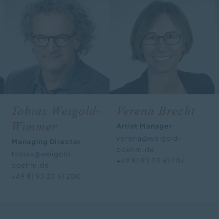
Tobias Weigold-
Verena Brecht
Wimmer
Artist Manager
verena@weigold-
Managing Director
boehm.de
tobias@weigold-
+49 81 93 23 61 204
boehm.de
+49 81 93 23 61 200