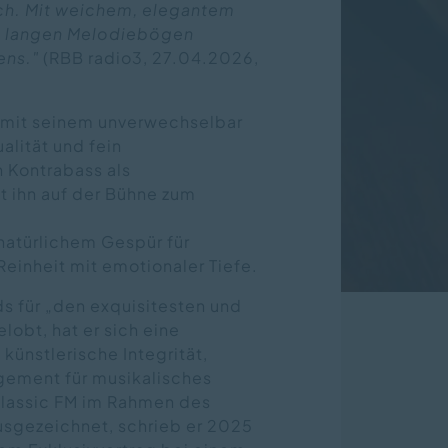
ich. Mit weichem, elegantem
ie langen Melodiebögen
ens."
(RBB radio3, 27.04.2026,
- mit seinem unverwechselbar
alität und fein
n Kontrabass als
t ihn auf der Bühne zum
 natürlichem Gespür für
inheit mit emotionaler Tiefe.
ds für „den exquisitesten und
obt, hat er sich eine
 künstlerische Integrität,
agement für musikalisches
 Classic FM im Rahmen des
sgezeichnet, schrieb er 2025