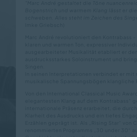
"Marc André gestaltet die Töne nuancenre
Bogenstrich und warmem Klang lässt er d
schweben. Alles steht im Zeichen des Sing
Imke Griebsch)
Marc André revolutioniert den Kontrabass 
klaren und warmen Ton, expressiver Individu
ausgearbeiteter Musikalität etabliert er de
ausdrucksstarkes Soloinstrument und bring
Singen.
In seinen Interpretationen verbindet er mit
musikalische Spannungsbögen klangliche Re
Von den International Classical Music Awar
elegantesten Klang auf dem Kontrabass“ gel
internationale Präsenz erarbeitet, die durch
Klarheit des Ausdrucks und ein tiefes Eng
Erzählen geprägt ist. Als „Rising Star“ von
renommierten Programms „30 under 30“ au