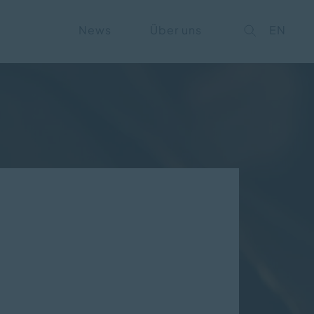
on
News
Über uns
EN
ngen