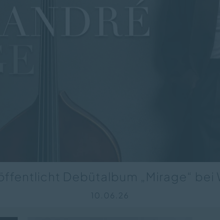
öffentlicht Debütalbum „Mirage“ bei 
10.06.26