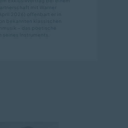
nem Exklusivvertrag bei einem
artnerschaft mit Warner
pril 2026) offenbart er in
on bekannten klassischen
lmmusik – das poetische
n seines Instruments.