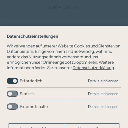
ZUR PLAYLIST
Datenschutzeinstellungen
Downloads
Wir verwenden auf unserer Website Cookies und Dienste von
Drittanbietern. Einige von ihnen sind notwendig, während
andere das Nutzungserlebnis verbessern und uns
ermöglichen unser Onlineangebot zu optimieren. Weitere
Biografie 2025/2026
Informationen finden Sie in unserer
Datenschutzerklärung
.
Erforderlich
Details einblenden
Statistik
Details einblenden
Externe Inhalte
Details einblenden
Navigation
Jobs
überspringen
Kontakt
Impressum